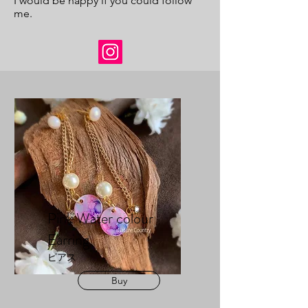
I would be happy if you could follow
me.
Pink Water colour
Earring
ピアス
Buy