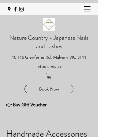
Nature Country - Japanese Nails
and Lashes
10 116 Glenferrie Rd, Malvern VIC 3144
Tel
0402 385 360
Book Now
👉 Buy Gift Voucher
Handmade Accessories