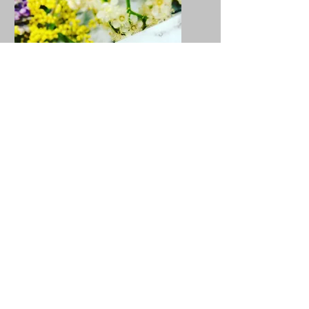
Service Name
Button